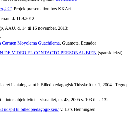
rojekt'
. Projektpræsentation hos KKArt
en.nu d. 11.9.2012
ip,
AAU, d. 14 til 16 november,
2013:
r
́a Carmen Moyolema Guachilema
, Guamote, Ecuador
N DE VIDEO EL CONTACTO PERSONAL BIEN
(spansk tekst)
iceret i katalog samt i:
Billedpædagogisk Tidsskrift nr. 1, 2004.
Tegnepr
 intersubjektivitet – visualitet, nr. 48, 2005 s. 103 til s. 132
 Et udspil til billedpædagogikken.'
v. Lars Henningsen