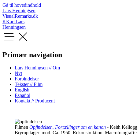
Gå til hovedindhold
Lars Henningsen
VisualRemarks.dk
KKart
Lars
Henningsen
Primær navigation
Lars Henningsen // Om
Nyt
Forbindelser
Tekster // Film
English
Español
Kontakt // Producent
Filmen
Opfindelsen. Fortællinger om en kanon
-
Keith Kellogg
Bryrup tager imod. Ca. 1950. Rekonstruktion. Macrofotografi