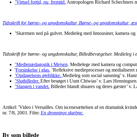
’Virtuel fortid,
nu
, fremtid.
Antropologen Richard Schechners mod
Tidsskrift for børne- og ungdomskultur,
Børne- og ungdomskultur
, æs
’Skærmen ned på gulvet. Medieleg med limousiner, kamera og 
Tidsskrift for børne- og ungdomskultur, Billedbevægelser. Medieleg i 
’Mediepædagogik i Mejsen
. Medielege med kamera og compute
'
Forsinkelse i glas.
’Refleksive medieprocesser og medialiseret r
’Opdagelsens øjeblikke.
Medieleg som social sansning’ v. Han
’Slutbilleder.
Efter besøget i Uunt Chiwias’ v. Lars Henningse
’Slangen i vandet.
Billeder blandt shuares og deres gæster’ v.
Artikel: 'Video i Versailles. Om iscenesættelsen af en dramatisk kvi
nr. 7/8, 2003. Film:
En dronnings skæbne.
By som billede