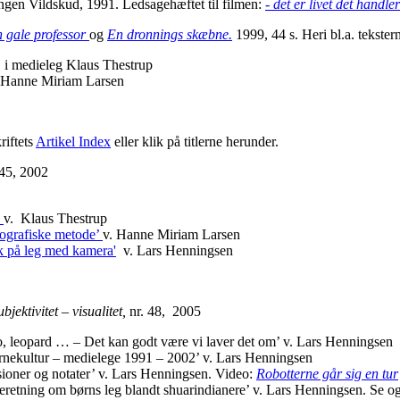
gen Vildskud, 1991. Ledsagehæftet til filmen:
- det er livet det hand
 gale professor
og
En dronnings skæbne.
1999, 44 s. Heri bl.a. tekster
d. i medieleg Klaus Thestrup
g Hanne Miriam Larsen
riftets
Artikel Index
eller klik på titlerne herunder.
 45, 2002
'
v. Klaus Thestrup
nografiske metode’
v. Hanne Miriam Larsen
k på leg med kamera'
v. Lars Henningsen
jektivitet – visualitet,
nr. 48, 2005
o, leopard … – Det kan godt være vi laver det om’ v. Lars Henningsen
ørnekultur – medielege 1991 – 2002’ v. Lars Henningsen
sioner og notater’ v. Lars Henningsen. Video:
Robotterne går sig en tur
eretning om børns leg blandt shuarindianere’ v. Lars Henningsen. Se 