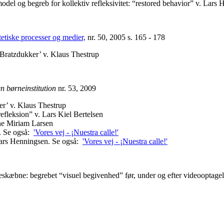
el og begreb for kollektiv refleksivitet: “restored behavior” v. Lars
tetiske processer og medier,
nr. 50, 2005 s. 165 - 178
Bratzdukker’ v. Klaus Thestrup
en børneinstitution
nr. 53, 2009
r’ v. Klaus Thestrup
efleksion” v. Lars Kiel Bertelsen
ne Miriam Larsen
n. Se også:
'
Vores vej - ¡Nuestra calle!'
 Lars Henningsen. Se også:
'
Vores vej - ¡Nuestra calle!'
ndeskæbne:
begrebet “visuel begivenhed” før, under og efter videooptage