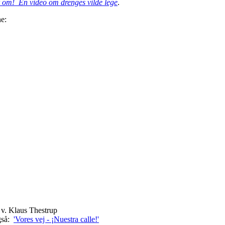
ler om! En video om drenges vilde lege
.
ne:
v. Klaus Thestrup
også:
'
Vores vej - ¡Nuestra calle!'