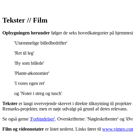
Tekster // Film
Opbygningen herunder
følger de seks hovedkategorier på hjemmesi
'Utæmmelige billedbedrifter'
'Ret til leg'
'By som billede'
'Plante-økonomier'
'I vores egen ret'
og 'Noter i streg og tusch'
Tekster
er langt overvejende skrevet i direkte tilknytning til projekte
Remarks-projekter, men er nøje udvalgt på grund af deres relevans.
Se også gerne
'Forbindelser'
. Overskrifterne: 'Nøgleskribenter' og 'Øvr
Film og videonotater
er listet nederst. Links fører til
www.vimeo.co