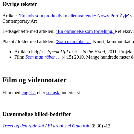
Øvrige tekster
Artikel: '
En avis som produktivt mellemværende: Nowy Port Żyje
' v
Contemporary Art
Ledsagehæfte med artiklen:
”En opfindelse som fortælling.
Refleksivi
Plakat / folder med artiklen:
’Som man råber ...
Kunst, kommunikation 
Artiklen indgår i:
Speak Up! nr. 5 – In the Hood,
2011. Projekt
Film:
S
om man råber …
(4:15) 2010. Mange hundrede meter deko
Film og videonotater
Film med
engelsk
eller
spansk
undertekst
Utæmmelige billed-bedrifter
Træet og den røde kat / El arbol y el Gato rojo
(8:30) -12