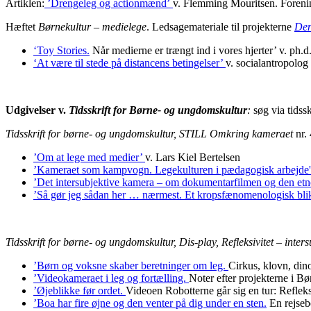
Artiklen:
’Drengeleg og actionmænd’
v. Flemming Mouritsen. Forenin
Hæftet
Børnekultur – medielege
. Ledsagemateriale til projekterne
Den
‘Toy Stories.
Når medierne er trængt ind i vores hjerter’ v. ph.
‘At være til stede på distancens betingelser’
v. socialantropolo
Udgivelser v.
Tidsskrift for Børne- og ungdomskultur
:
søg via tidssk
Tidsskrift for børne- og ungdomskultur, STILL Omkri
ng kameraet
nr.
’Om at lege med medier’
v. Lars Kiel Bertelsen
’Kameraet som kampvogn. Legekulturen i pædagogisk arbejde
’Det intersubjektive kamera – om dokumentarfilmen og den et
’Så gør jeg sådan her … nærmest. Et kropsfænomenologisk bli
Tidsskrift for børne- og ungdomskultur, Dis-play, Refleksivitet – intersub
’Børn og voksne skaber beretninger om leg.
Cirkus, klovn, din
’Videokameraet i leg og fortælling.
Noter efter projekterne i B
’Øjeblikke før ordet.
Videoen Robotterne går sig en tur: Reflek
’Boa har fire øjne og den venter på dig under en sten.
En rejseb