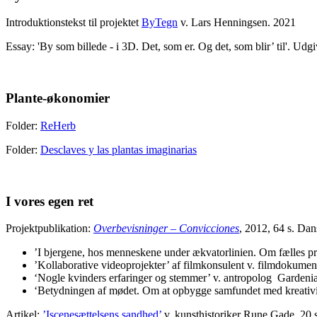
Introduktionstekst
til projektet
ByTegn
v. Lars Henningsen. 2021
Essay: '
By som billede - i 3D. Det, som er. Og det, som blir’ til'. 
Plante-økonomier
Folder:
ReHerb
Folder:
Desclaves y las plantas imaginarias
I vores egen ret
Projektpublikation:
Overbevisninger – Convicciones
, 2012, 64 s. Dan
’I bjergene, hos menneskene under ækvatorlinien. Om fælles p
’Kollaborative videoprojekter’ af filmkonsulent v. filmdokumen
‘Nogle kvinders erfaringer og stemmer’ v. antropolog Garden
‘Betydningen af mødet. Om at opbygge samfundet med kreativit
Artikel:
’Iscenesættelsens sandhed’
v. kunsthistoriker Rune Gade. 20 