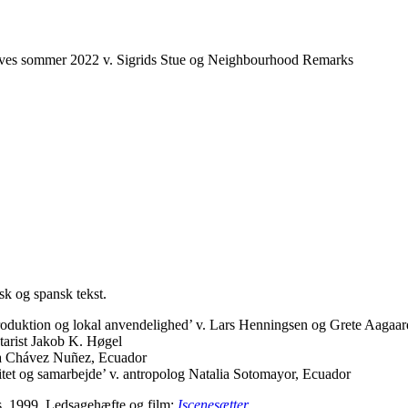
Udgives sommer 2022 v. Sigrids Stue og Neighbourhood Remarks
sk og spansk tekst.
roduktion og lokal anvendelighed’ v. Lars Henningsen og Grete Aagaar
tarist Jakob K. Høgel
ia Chávez Nuñez, Ecuador
et og samarbejde’ v. antropolog Natalia Sotomayor, Ecuador
s. 1999. Ledsagehæfte og film:
Iscenesætter