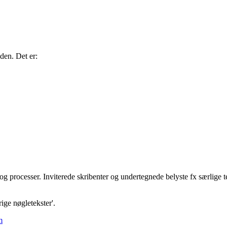
den. Det er:
r og processer. Inviterede skribenter og undertegnede belyste fx særlige t
ige nøgletekster'.
m