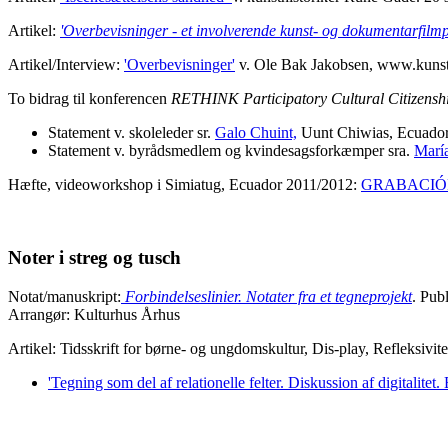
Artikel:
'Overbevisninger - et involverende kunst- og dokumentarfilmp
Artikel/Interview:
'Overbevisninger'
v. Ole Bak Jakobsen, www.kunst
To bidrag til konferencen
RETHINK Participatory Cultural Citizensh
Statement v. skoleleder sr.
Galo Chuint,
Uunt Chiwias, Ecuado
Statement v. byrådsmedlem og kvindesagsforkæmper sra.
Mari
Hæfte, videoworkshop i Simiatug, Ecuador 2011/2012:
GRABACIÓ
Noter i streg og tusch
Notat/manuskript:
Forbindelseslinier. Notater fra et tegneprojekt
.
Publ
Arrangør: Kulturhus Århus
Artikel:
Tidsskrift for børne- og ungdomskultur, Dis-play, Refleksivitet –
'Tegning som del af relationelle felter. Diskussion af digitalitet.