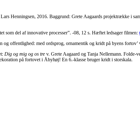
. Lars Henningsen, 2016. Baggrund: Grete Aagaards projektrække i sa
tet som del af innovative processer”. -08, 12 s. Hæftet ledsager filmen:
og offentlighed: med ordsprog, ornamentik og kridt på byens fortov’ 
et:
Dig og mig og os tre
v. Grete Aagaard og Tanja Nellemann. Folde-v
ration på fortovet i Åbyhøj! En 6.-klasse bruger kridt i storskala.